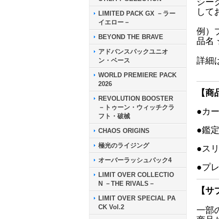
シー
して
LIMITED PACK GX －ラー
イエロー－
例）
BEYOND THE BRAVE
品名
アドバンスパックユニオ
詳細
ン・ベース
WORLD PREMIERE PACK
2026
【商
REVOLUTION BOOSTER
－トゥーン・ウィッチクラ
●カ
フト・破械
●鑑
CHAOS ORIGINS
極光のライジング
●ス
オーバーラッシュパック4
●プ
LIMIT OVER COLLECTIO
N －THE RIVALS－
【サ
LIMIT OVER SPECIAL PA
CK Vol.2
一部