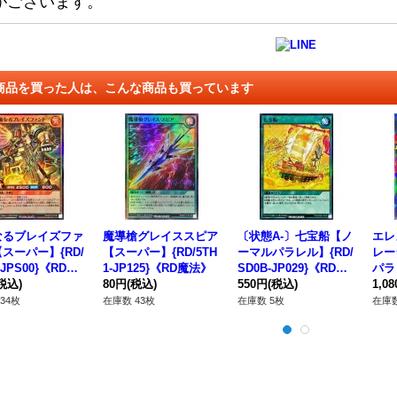
がございます。
商品を買った人は、こんな商品も買っています
なるブレイズファ
魔導槍グレイススピア
〔状態A-〕七宝船【ノ
エレ
スーパー】{RD/
【スーパー】{RD/5TH
ーマルパラレル】{RD/
レー
-JPS00}《RDモ
1-JP125}《RD魔法》
SD0B-JP029}《RD魔
パラレ
ター》
税込)
80円
(税込)
法》
550円
(税込)
JP0
1,0
34枚
在庫数 43枚
在庫数 5枚
在庫数