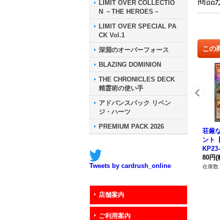
商品
LIMIT OVER COLLECTIO
N －THE HEROES－
LIMIT OVER SPECIAL PA
CK Vol.1
この
深淵のオーバーフォース
BLAZING DOMINION
THE CHRONICLES DECK
精霊術の使い手
アドバンスパック リベン
ジ・ハーツ
PREMIUM PACK 2026
荘厳
ント【
KP23
ンス
80円
(
Tweets by cardrush_online
在庫数 
店舗案内
ご利用案内