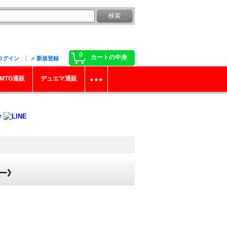
0
カートの中身
ログイン
新規登録
MTG通販
デュエマ通販
ター》