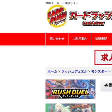
遊戯王 カード通販サイト
問い合わせ
ご利用案内
状態表記
ホーム
>
ラッシュデュエル
>
モンスター
>
炎霊