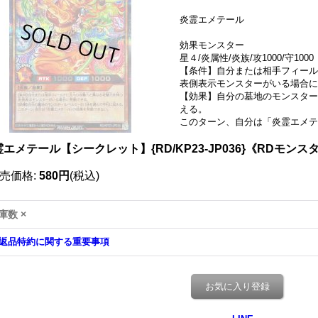
炎霊エメテール
効果モンスター
星４/炎属性/炎族/攻1000/守1000
【条件】自分または相手フィール
表側表示モンスターがいる場合に
【効果】自分の墓地のモンスター
える。
このターン、自分は「炎霊エメテ
エメテール【シークレット】{RD/KP23-JP036}《RDモンス
売価格
:
580円
(税込)
庫数 ×
返品特約に関する重要事項
お気に入り登録