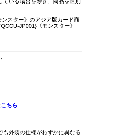
している場合を除き、商品を区別
}《モンスター》のアジア版カード商
CU-JP001}《モンスター》
い。
は
こちら
でも外装の仕様がわずかに異なる