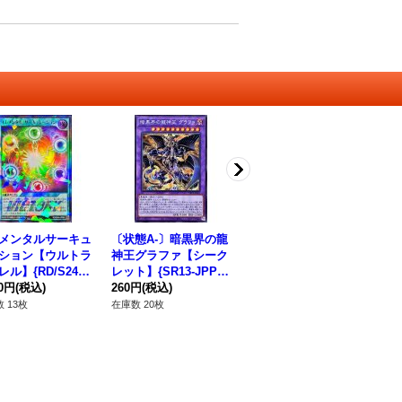
メンタルサーキュ
〔状態A-〕暗黒界の龍
スプレイム【スーパ
ション【ウルトラ
神王グラファ【シーク
ー】{RD/5TH1-JP117}
ル】{RD/S244-
レット】{SR13-JPP0
《RDモンスター》
05}《RD魔法》
80円
(税込)
1}《融合》
260円
(税込)
80円
(税込)
 13枚
在庫数 20枚
在庫数 14枚