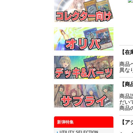
【在
商品
異な
【商
商品
だい
商品
【ア
新弾特集
UTILITY SELECTION