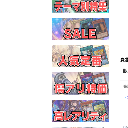
炎霊
販
在