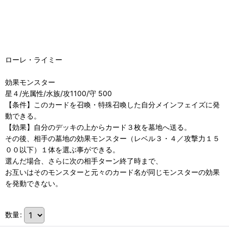
ローレ・ライミー
効果モンスター
星４/光属性/水族/攻1100/守 500
【条件】このカードを召喚・特殊召喚した自分メインフェイズに発
動できる。
【効果】自分のデッキの上からカード３枚を墓地へ送る。
その後、相手の墓地の効果モンスター（レベル３・４／攻撃力１５
００以下）１体を選ぶ事ができる。
選んだ場合、さらに次の相手ターン終了時まで、
お互いはそのモンスターと元々のカード名が同じモンスターの効果
を発動できない。
数量
: