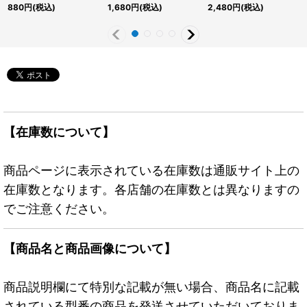
チュリーシークレット】
ンチュリーシークレッ
ム
880
円
(税込)
1,680
円
(税込)
2,480
円
(税込)
{QCAC-JP022}《モン
ト】{QCAC-JP022}
(YCSJ2025NAGOYA)
スター》
《モンスター》
』【-】{-}《プレイマッ
ト》
【在庫数について】
商品ページに表示されている在庫数は通販サイト上の
在庫数となります。各店舗の在庫数とは異なりますの
でご注意ください。
【商品名と商品画像について】
商品説明欄にて特別な記載が無い場合、商品名に記載
されている型番の商品を発送させていただいておりま