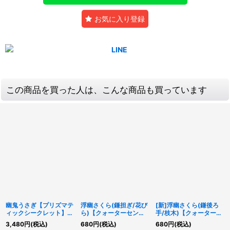
お気に入り登録
この商品を買った人は、こんな商品も買っています
幽鬼うさぎ【プリズマテ
浮幽さくら(鎌担ぎ/花び
[新]浮幽さくら(鎌後ろ
ィックシークレット】
ら)【クォーターセンチ
手/枝木)【クォーターセ
{STSP-JP001}《モンス
ュリーシークレット】
ンチュリーシークレッ
3,480
円
(税込)
680
円
(税込)
680
円
(税込)
ター》
{QCAC-JP049}《モン
ト】{QCAC-JP049}