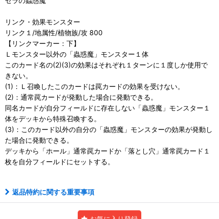
セラの蟲惑魔
リンク・効果モンスター
リンク１/地属性/植物族/攻 800
【リンクマーカー：下】
Ｌモンスター以外の「蟲惑魔」モンスター１体
このカード名の(2)(3)の効果はそれぞれ１ターンに１度しか使用で
きない。
(1)：Ｌ召喚したこのカードは罠カードの効果を受けない。
(2)：通常罠カードが発動した場合に発動できる。
同名カードが自分フィールドに存在しない「蟲惑魔」モンスター１
体をデッキから特殊召喚する。
(3)：このカード以外の自分の「蟲惑魔」モンスターの効果が発動し
た場合に発動できる。
デッキから「ホール」通常罠カードか「落とし穴」通常罠カード１
枚を自分フィールドにセットする。
返品特約に関する重要事項
お気に入り登録