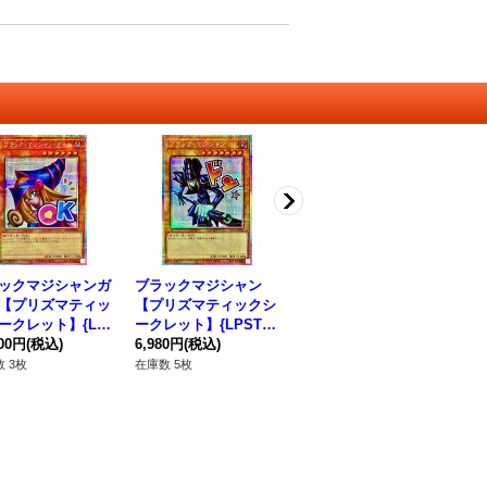
ックマジシャンガ
ブラックマジシャン
閃刀姫ロゼ【プリズマ
幻
【プリズマティッ
【プリズマティックシ
ティックシークレッ
【
ークレット】{LP
ークレット】{LPST-J
ト】{STSP-JP003}
ーク
JP002}《モンスタ
800円
(税込)
P001}《モンスター》
6,980円
(税込)
《モンスター》
6,980円
(税込)
P
1,
 3枚
在庫数 5枚
在庫数 2枚
在庫