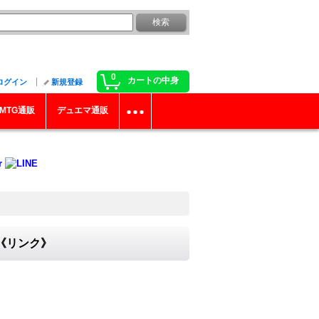
0
カートの中身
ログイン
新規登録
MTG通販
デュエマ通販
}《リンク》