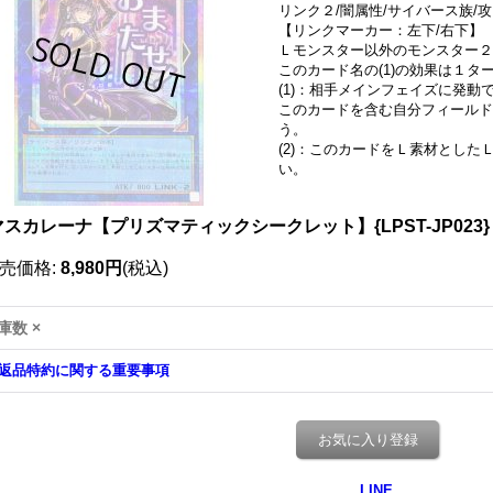
リンク２/闇属性/サイバース族/攻 
【リンクマーカー：左下/右下】
Ｌモンスター以外のモンスター２
このカード名の(1)の効果は１
(1)：相手メインフェイズに発動
このカードを含む自分フィールド
う。
(2)：このカードをＬ素材とし
い。
マスカレーナ【プリズマティックシークレット】{LPST-JP023
売価格
:
8,980円
(税込)
庫数 ×
返品特約に関する重要事項
お気に入り登録