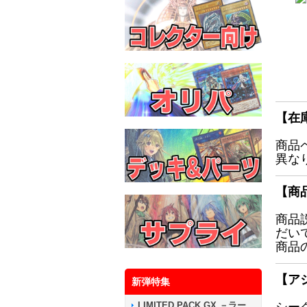
【在
商品
異な
【商
商品
だい
商品
【ア
新弾特集
LIMITED PACK GX －ラー