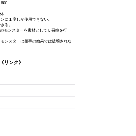
800
体
ターンに１度しか使用できない。
できる。
のモンスターを素材としてＬ召喚を行
たＬモンスターは相手の効果では破壊されな
}《リンク》