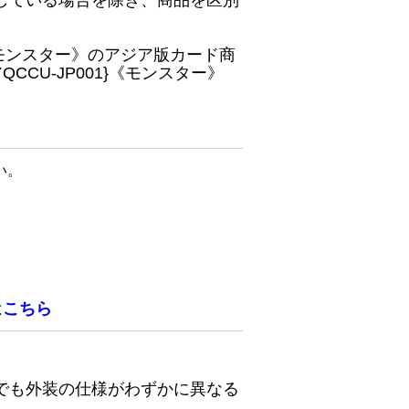
している場合を除き、商品を区別
}《モンスター》のアジア版カード商
CU-JP001}《モンスター》
い。
は
こちら
でも外装の仕様がわずかに異なる