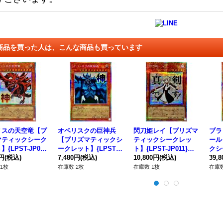
商品を買った人は、こんな商品も買っています
リスの天空竜【プ
オベリスクの巨神兵
閃刀姫レイ【プリズマ
ブラ
マティックシーク
【プリズマティックシ
ティックシークレッ
ール
{LPST-JP04
ークレット】{LPST-J
ト】{LPST-JP011}
クシ
モンスター》
0円
(税込)
P047}《モンスター》
7,480円
(税込)
《モンスター》
10,800円
(税込)
ST-
39,
ー》
1枚
在庫数 2枚
在庫数 1枚
在庫数