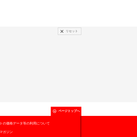
リセット
ページトップへ
トの価格データ等の利用について
マガジン