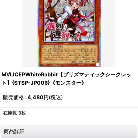
M∀LICEPWhiteRabbit【プリズマティックシークレッ
ト】{STSP-JP006}《モンスター》
販売価格
:
4,480
円
(税込)
在庫数 3枚
商品詳細