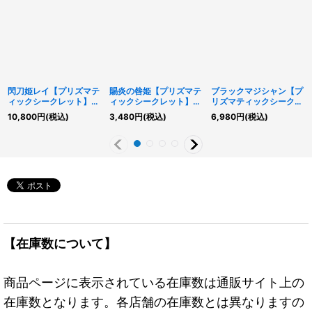
閃刀姫レイ【プリズマテ
賜炎の咎姫【プリズマテ
ブラックマジシャン【プ
ィックシークレット】
ィックシークレット】
リズマティックシークレ
{LPST-JP011}《モンス
{LPST-JP025}《リン
ット】{LPST-JP001}
10,800
円
(税込)
3,480
円
(税込)
6,980
円
(税込)
ター》
ク》
《モンスター》
【在庫数について】
商品ページに表示されている在庫数は通販サイト上の
在庫数となります。各店舗の在庫数とは異なりますの