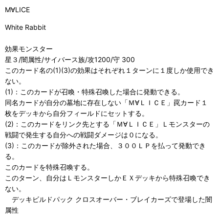
M∀LICE
White Rabbit
効果モンスター
星３/闇属性/サイバース族/攻1200/守 300
このカード名の(1)(3)の効果はそれぞれ１ターンに１度しか使用でき
ない。
(1)：このカードが召喚・特殊召喚した場合に発動できる。
同名カードが自分の墓地に存在しない「Ｍ∀ＬＩＣＥ」罠カード１
枚をデッキから自分フィールドにセットする。
(2)：このカードをリンク先とする「Ｍ∀ＬＩＣＥ」Ｌモンスターの
戦闘で発生する自分への戦闘ダメージは０になる。
(3)：このカードが除外された場合、３００ＬＰを払って発動でき
る。
このカードを特殊召喚する。
このターン、自分はＬモンスターしかＥＸデッキから特殊召喚でき
ない。
デッキビルドパック クロスオーバー・ブレイカーズで登場した闇
属性