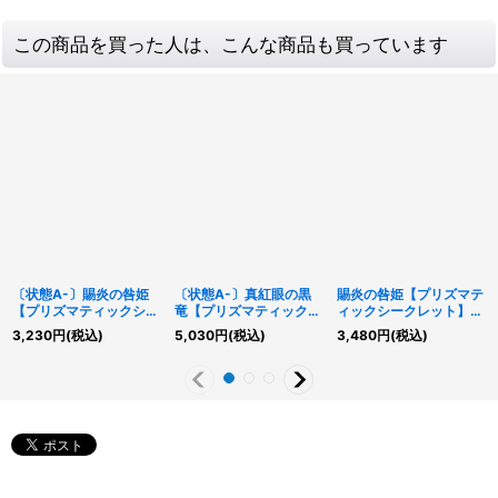
この商品を買った人は、こんな商品も買っています
〔状態A-〕賜炎の咎姫
〔状態A-〕真紅眼の黒
賜炎の咎姫【プリズマテ
【プリズマティックシー
竜【プリズマティックシ
ィックシークレット】
クレット】{LPST-
ークレット】{LPST-
{LPST-JP025}《リン
3,230
円
(税込)
5,030
円
(税込)
3,480
円
(税込)
JP025}《リンク》
JP004}《モンスター》
ク》