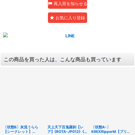
再入荷を知らせる
お気に入り登録
この商品を買った人は、こんな商品も買っています
〔状態B〕灰流うらら
天上天下百鬼羅刹【レ
〔状態A-〕
【シークレット】
ア】{ROTA-JP012}《モ
K9EXRipperM【プリズ