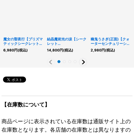
魔女の聖夜行【プリズマ
結晶魔術光の涙【シーク
幽鬼うさぎ(正面)【クォ
ティックシークレット】
レット
ーターセンチュリーシー
{RV01-JP028}《魔法》
SPECIALREDVer.】
クレット】{QCAC-
6,980
円
(税込)
14,800
円
(税込)
2,980
円
(税込)
{25PP-JP019}《魔法》
JP048}《モンスター》
【在庫数について】
商品ページに表示されている在庫数は通販サイト上の
在庫数となります。各店舗の在庫数とは異なりますの