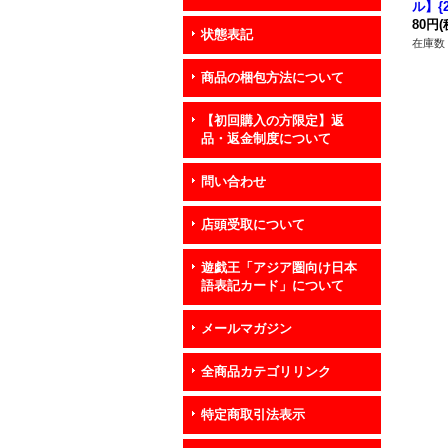
ル】{2
《魔
80円
(
状態表記
在庫数 
商品の梱包方法について
【初回購入の方限定】返
品・返金制度について
問い合わせ
店頭受取について
遊戯王「アジア圏向け日本
語表記カード」について
メールマガジン
全商品カテゴリリンク
特定商取引法表示