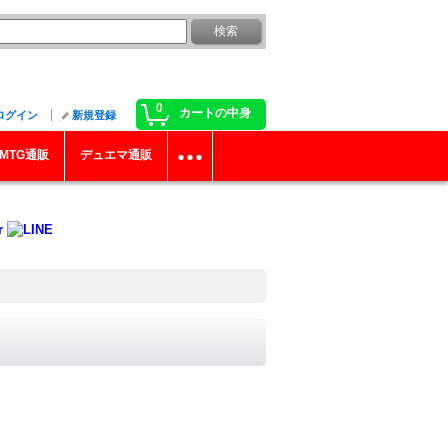
0
カートの中身
ログイン
新規登録
MTG通販
デュエマ通販