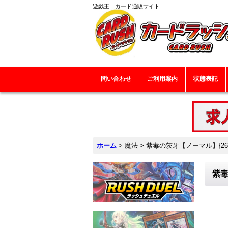
遊戯王 カード通販サイト
問い合わせ
ご利用案内
状態表記
ホーム
>
魔法
>
紫毒の茨牙【ノーマル】{26P
紫毒