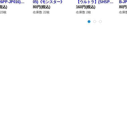
6PP-JP016}
05}《モンスター》
【ウルトラ】{SHSP-J
B-J
法》
税込)
80円
(税込)
P050}《エクシーズ》
160円
(税込)
ー》
80円
23枚
在庫数 22枚
在庫数 2枚
在庫数