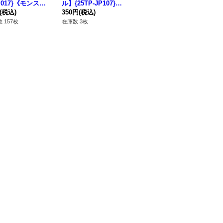
P017}《モンスタ
ル】{25TP-JP107}
H-JP035}《エクシー
【ウ
(税込)
《モンスター》
350円
(税込)
ズ》
280円
(税込)
P0
18
 157枚
在庫数 3枚
在庫数 3枚
在庫