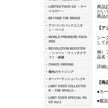
商品
LIMITED PACK GX －ラー
イエロー－
だい
商品
BEYOND THE BRAVE
アドバンスパックユニオ
【ア
ン・ベース
WORLD PREMIERE PACK
シー
2026
して
REVOLUTION BOOSTER
例）
－トゥーン・ウィッチクラ
品名
フト・破械
CHAOS ORIGINS
詳細
極光のライジング
オーバーラッシュパック4
【商
LIMIT OVER COLLECTIO
N －THE RIVALS－
●カ
LIMIT OVER SPECIAL PA
●鑑
CK Vol.2