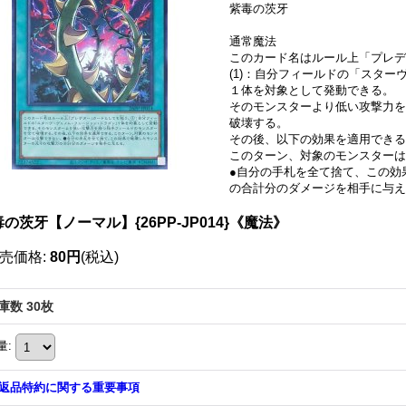
紫毒の茨牙
通常魔法
このカード名はルール上「プレデ
(1)：自分フィールドの「スタ
１体を対象として発動できる。
そのモンスターより低い攻撃力を
破壊する。
その後、以下の効果を適用できる
このターン、対象のモンスター
●自分の手札を全て捨て、この効
の合計分のダメージを相手に与え
の茨牙【ノーマル】{26PP-JP014}《魔法》
売価格
:
80円
(税込)
庫数 30枚
量
:
返品特約に関する重要事項