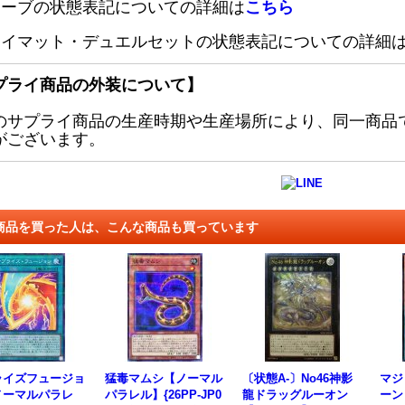
リーブの状態表記についての詳細は
こちら
レイマット・デュエルセットの状態表記についての詳細
プライ商品の外装について】
のサプライ商品の生産時期や生産場所により、同一商品
がございます。
商品を買った人は、こんな商品も買っています
ライズフュージョ
猛毒マムシ【ノーマル
〔状態A-〕No46神影
マジ
ノーマルパラレ
パラレル】{26PP-JP0
龍ドラッグルーオン
ーン