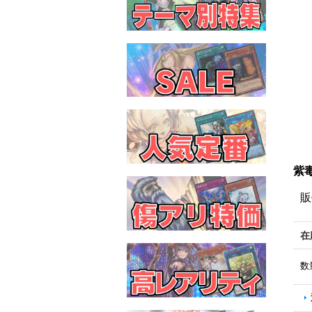
紫毒
販
在
数