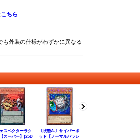
は
こちら
でも外装の仕様がわずかに異なる
ェスペクターラク
〔状態A-〕サイバーポ
〔状態B〕K917号Rip
〔
【スーパー】{25D
ッド【ノーマルパラレ
per【スーパー】{DBJ
ン