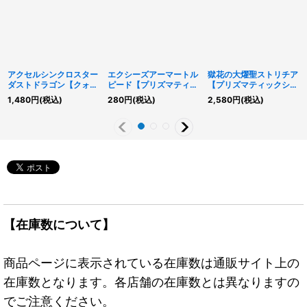
アクセルシンクロスター
エクシーズアーマートル
獄花の大燿聖ストリチア
ダストドラゴン【クォー
ピード【プリズマティッ
【プリズマティックシー
ターセンチュリーシーク
クシークレット】
クレット】{BPRO-
1,480
円
(税込)
280
円
(税込)
2,580
円
(税込)
レット】{QCDB-
{25DB-JP040}《エク
JP040}《シンクロ》
JP036}《シンクロ》
シーズ》
【在庫数について】
商品ページに表示されている在庫数は通販サイト上の
在庫数となります。各店舗の在庫数とは異なりますの
でご注意ください。