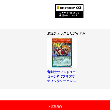
最近チェックしたアイテム
竜剣士ウィンドユニ
コーンP【プリズマ
ティックシークレッ
ト】{25DB-JP005}
《モンスター》
店舗案内