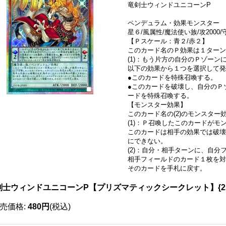
竜剣士ウィンドユニコーンP
ペンデュラム・効果モンスター
星６/風属性/魔法使い族/攻2000/守
【Ｐスケール：青２/赤２】
このカード名のＰ効果は１ターン
(1)：もう片方の自分のＰゾーン
以下の効果から１つを選択して発
●このカードを特殊召喚する。
●このカードを破壊し、自分のＰ
ードを特殊召喚する。
【モンスター効果】
このカード名の(2)のモンスタ
(1)：Ｐ召喚したこのカードが
このカードは相手の効果では破壊
にできない。
(2)：自分・相手ターンに、自
相手フィールドのカード１枚を対
そのカードを手札に戻す。
剣士ウィンドユニコーンP【プリズマティックシークレット】{25D
売価格
:
480円
(税込)