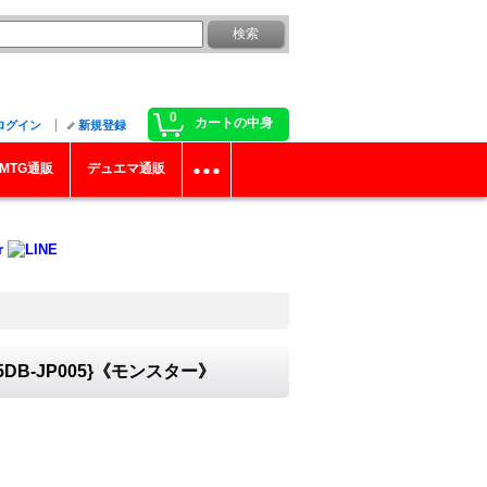
0
カートの中身
ログイン
新規登録
MTG通販
デュエマ通販
B-JP005}《モンスター》