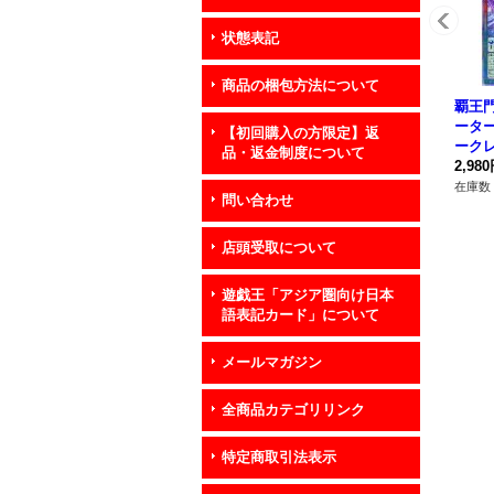
状態表記
商品の梱包方法について
覇王
ータ
【初回購入の方限定】返
ークレ
品・返金制度について
P00
2,98
在庫数 
問い合わせ
店頭受取について
遊戯王「アジア圏向け日本
語表記カード」について
メールマガジン
全商品カテゴリリンク
特定商取引法表示