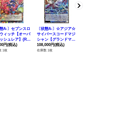
態A-〕セブンスロ
〔状態A-〕☆アジア☆
〔状態A-〕トライホー
〔
ウィッチ【オーバ
サイバースコードマジ
ンドラゴン(初期)【ウ
【
ッシュレア】{RD/
シャン【グランドマス
ルトラ】{-}《モンスタ
{2
3-JP000}《RDモ
800円
(税込)
ター】{アジアLOCH-J
108,000円
(税込)
ー》
69,800円
(税込)
ス
28
ター》
P017}《儀式》
 1枚
在庫数 1枚
在庫数 1枚
在庫