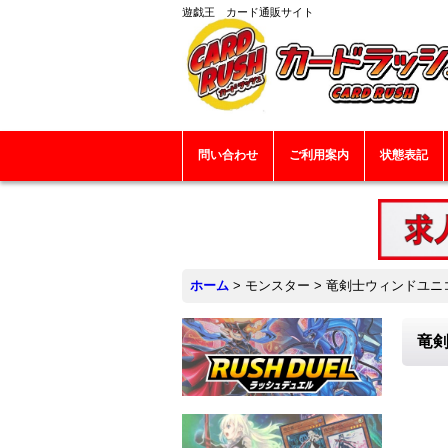
遊戯王 カード通販サイト
問い合わせ
ご利用案内
状態表記
ホーム
>
モンスター
>
竜剣士ウィンドユニコ
竜剣