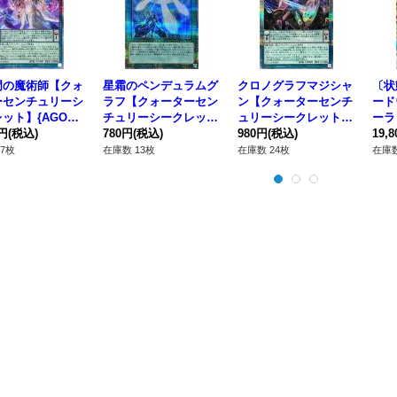
門の魔術師【クォ
星霜のペンデュラムグ
クロノグラフマジシャ
〔状
ーセンチュリーシ
ラフ【クォーターセン
ン【クォーターセンチ
ード
ット】{AGOV-J
チュリーシークレッ
ュリーシークレット】
ーラ
1}《モンスター》
0円
(税込)
ト】{QCCU-JP091}
780円
(税込)
{QCCU-JP084}《モン
980円
(税込)
KP1
19,
《魔法》
スター》
ンス
7枚
在庫数 13枚
在庫数 24枚
在庫数