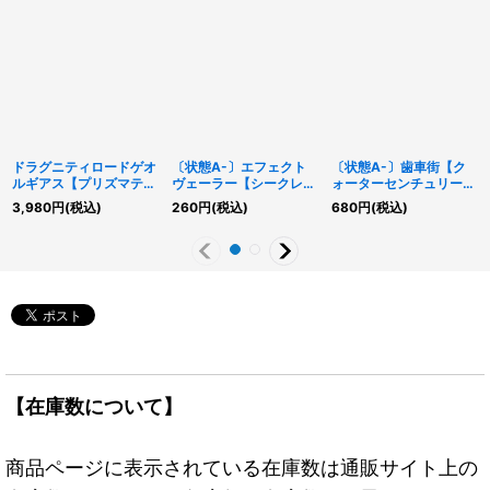
ドラグニティロードゲオ
〔状態A-〕エフェクト
〔状態A-〕歯車街【ク
ルギアス【プリズマティ
ヴェーラー【シークレッ
ォーターセンチュリーシ
ックシークレット】
ト】{RC04-JP003}
ークレット】{QCCU-
3,980
円
(税込)
260
円
(税込)
680
円
(税込)
{TW03-JP021}《リン
《モンスター》
JP121}《魔法》
ク》
【在庫数について】
商品ページに表示されている在庫数は通販サイト上の