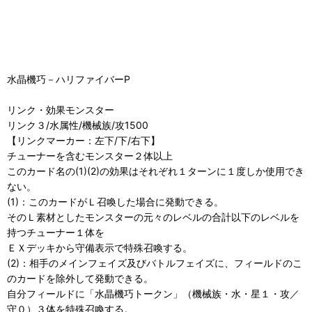
水晶機巧－ハリファイバーP
リンク・効果モンスター
リンク３/水属性/機械族/攻1500
【リンクマーカー：左下/下/右下】
チューナーを含むモンスター２体以上
このカード名の(1)(2)の効果はそれぞれ１ターンに１度しか使用でき
ない。
(1)：このカードがＬ召喚した場合に発動できる。
そのＬ素材としたモンスターの元々のレベルの合計以下のレベルを
持つチューナー１体を
ＥＸデッキから守備表示で特殊召喚する。
(2)：相手のメインフェイズ及びバトルフェイズに、フィールドのこ
のカードを除外して発動できる。
自分フィールドに「水晶機巧トークン」（機械族・水・星１・攻／
守０）３体を特殊召喚する。