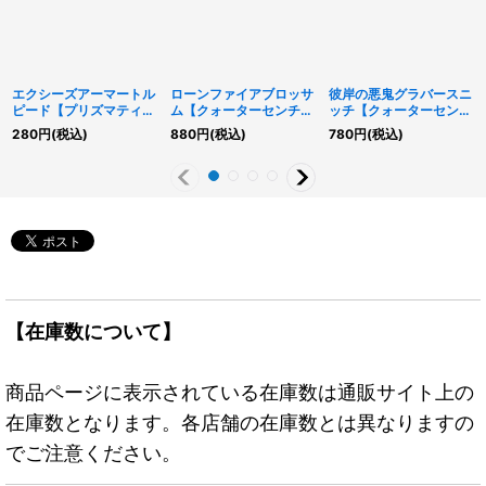
エクシーズアーマートル
ローンファイアブロッサ
彼岸の悪鬼グラバースニ
ピード【プリズマティッ
ム【クォーターセンチュ
ッチ【クォーターセンチ
クシークレット】
リーシークレット】
ュリーシークレット】
280
円
(税込)
880
円
(税込)
780
円
(税込)
{25DB-JP040}《エク
{RC04-JP002}《モン
{QCCU-JP141}《モン
シーズ》
スター》
スター》
【在庫数について】
商品ページに表示されている在庫数は通販サイト上の
在庫数となります。各店舗の在庫数とは異なりますの
でご注意ください。