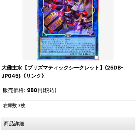
大儺主水【プリズマティックシークレット】{25DB-
JP045}《リンク》
販売価格
:
980
円
(税込)
在庫数 7枚
商品詳細