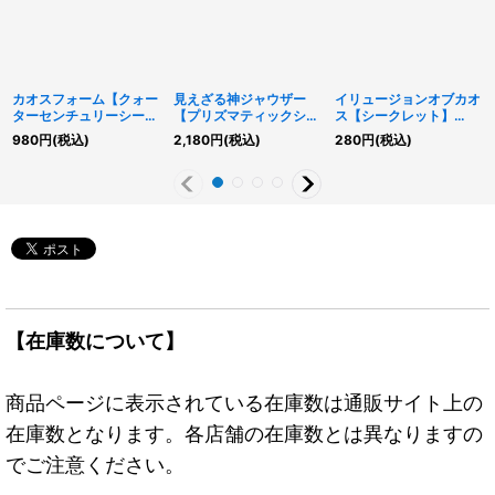
カオスフォーム【クォー
見えざる神ジャウザー
イリュージョンオブカオ
ターセンチュリーシーク
【プリズマティックシー
ス【シークレット】
レット】{QCCP-
クレット】{DBPR-
{TTP1-JP011}《儀式》
980
円
(税込)
2,180
円
(税込)
280
円
(税込)
JP196}《魔法》
JP006}《融合》
【在庫数について】
商品ページに表示されている在庫数は通販サイト上の
在庫数となります。各店舗の在庫数とは異なりますの
でご注意ください。