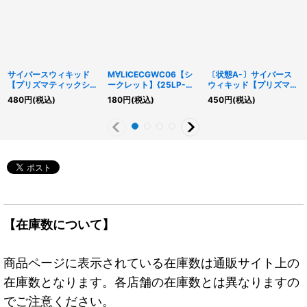
サイバースウィキッド
M∀LICECGWC06【シ
〔状態A-〕サイバース
【プリズマティックシー
ークレット】{25LP-
ウィキッド【プリズマテ
クレット】{LOCH-
JP017}《罠》
ィックシークレット】
480
円
(税込)
180
円
(税込)
450
円
(税込)
JP063}《リンク》
{LOCH-JP063}《リン
ク》
【在庫数について】
商品ページに表示されている在庫数は通販サイト上の
在庫数となります。各店舗の在庫数とは異なりますの
でご注意ください。