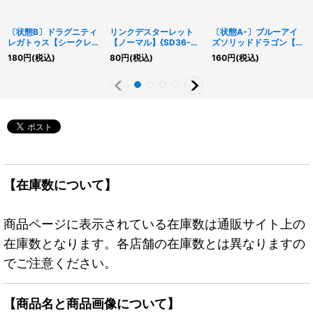
〔状態B〕ドラグニティ
リンクデスターレット
〔状態A-〕ブルーアイ
レガトゥス【シークレッ
【ノーマル】{SD36-
ズソリッドドラゴン【ス
トパラレル】{TW03-
JP036}《罠》
ーパー】{DP20-
180
円
(税込)
80
円
(税込)
160
円
(税込)
JP027}《モンスター》
JP002}《モンスター》
【在庫数について】
商品ページに表示されている在庫数は通販サイト上の
在庫数となります。各店舗の在庫数とは異なりますの
でご注意ください。
【商品名と商品画像について】