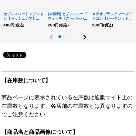
セブンスロードマジシャ
(未開封)セブンスロード
メテオブラックマーズド
ン【ラッシュレア】
ウィッチ【スーパーパラ
ラゴン【シークレット】
{RD/KP01-JP023}
レル】{RD/VS01-
{RD/KP15-JP048}
480
円
(税込)
280
円
(税込)
280
円
(税込)
《RDモンスター》
JP001}《RDモンスタ
《RDフュージョン》
ー》
【在庫数について】
商品ページに表示されている在庫数は通販サイト上の
在庫数となります。各店舗の在庫数とは異なりますの
でご注意ください。
【商品名と商品画像について】