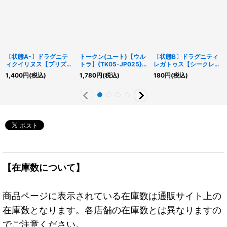
〔状態A-〕ドラグニテ
トークン(ユート)【ウル
〔状態B〕ドラグニティ
ィクイリヌス【プリズマ
トラ】{TK05-JP025}
レガトゥス【シークレッ
ティックシークレット】
《トークン》
トパラレル】{TW03-
1,400
円
(税込)
1,780
円
(税込)
180
円
(税込)
{TW03-JP018}《モン
JP027}《モンスター》
スター》
【在庫数について】
商品ページに表示されている在庫数は通販サイト上の
在庫数となります。各店舗の在庫数とは異なりますの
でご注意ください。