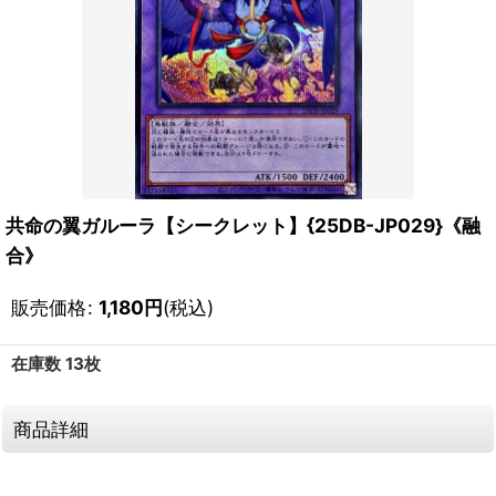
共命の翼ガルーラ【シークレット】{25DB-JP029}《融
合》
販売価格
:
1,180
円
(税込)
在庫数 13枚
商品詳細