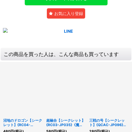
お気に入り登録
この商品を買った人は、こんな商品も買っています
沼地のドロゴン【シーク
超融合【シークレット】
三戦の号【シークレッ
レット】{RC04-
{RC03-JP035}《魔
ト】{QCAC-JP096}
JP029}《融合》
法》
《魔法》
480
円
(税込)
580
円
(税込)
280
円
(税込)