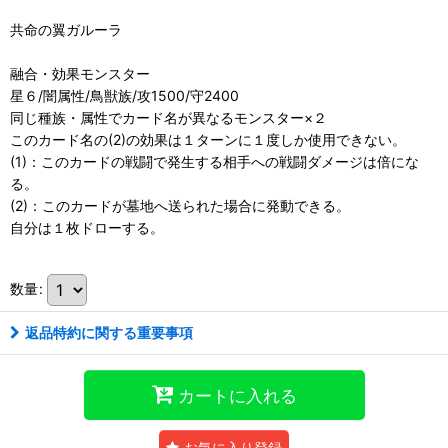
共命の翼ガルーラ
融合・効果モンスター
星６/闇属性/鳥獣族/攻1500/守2400
同じ種族・属性でカード名が異なるモンスター×２
このカード名の(2)の効果は１ターンに１度しか使用できない。
(1)：このカードの戦闘で発生する相手への戦闘ダメージは倍にな
る。
(2)：このカードが墓地へ送られた場合に発動できる。
自分は１枚ドローする。
数量
:
返品特約に関する重要事項
カートに入れる
お気に入り登録