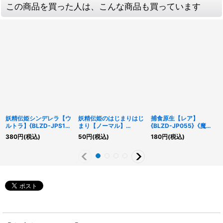
この商品を買った人は、こんな商品も買っています
妖精伝姫シンデレラ【ウ
妖精伝姫のはじまりはじ
捕食原生【レア】
ルトラ】{BLZD-JPS18}
まり【ノーマル】
{BLZD-JP055}《魔
《モンスター》
{BLZD-JP062}《魔
法》
380
円
(税込)
50
円
(税込)
180
円
(税込)
法》