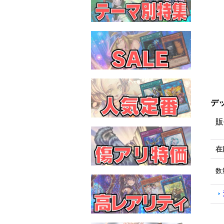
デッ
販
在
数