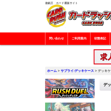
遊戯王 カード通販サイト
問い合わせ
ご利用案内
状態表記
ホーム
>
サプライ:デッキケース
>
デッキケー
デッ