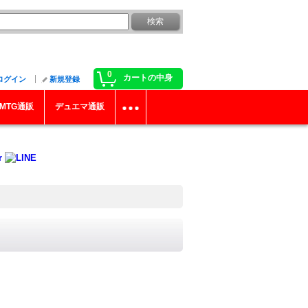
0
カートの中身
ログイン
新規登録
MTG通販
デュエマ通販