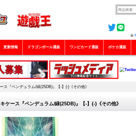
更新情報
ドラゴンボール通販
ワンピカード通販
ポケカ通販
ス『ペンデュラム/緑(25DB)』【-】{-}《その他》
キケース『ペンデュラム/緑(25DB)』【-】{-}《その他》