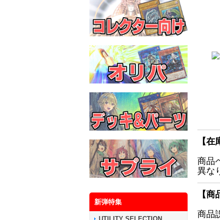
【在
商品
異な
【商
新弾特集
商品
UTILITY SELECTION