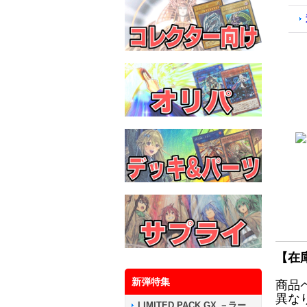
【在
新弾特集
商品
異な
LIMITED PACK GX －ラー