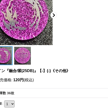
ン『融合/紫(25DB)』【-】{-}《その他》
売価格
:
120円
(税込)
庫数 36枚
量
: