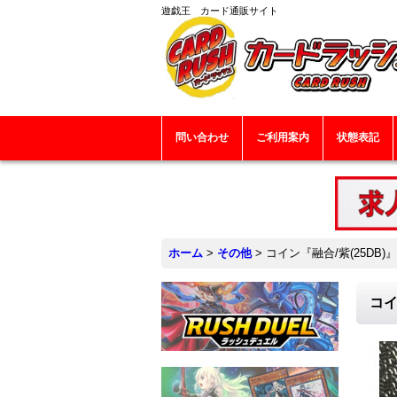
遊戯王 カード通販サイト
問い合わせ
ご利用案内
状態表記
ホーム
>
その他
>
コイン『融合/紫(25DB)』
コイ