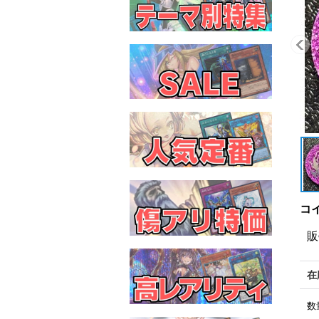
コイ
販
在
数