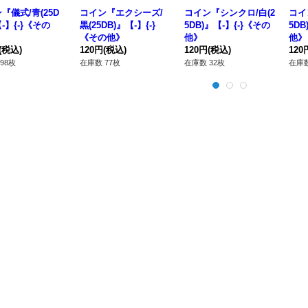
『儀式/青(25D
コイン『エクシーズ/
コイン『シンクロ/白(2
コイ
【-】{-}《その
黒(25DB)』【-】{-}
5DB)』【-】{-}《その
5DB
《その他》
他》
他》
(税込)
120円
(税込)
120円
(税込)
120
98枚
在庫数 77枚
在庫数 32枚
在庫数