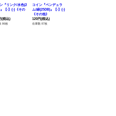
ン『リンク/水色(2
コイン『ペンデュラ
デッキコースター(コ
デ
)』【-】{-}《その
ム/緑(25DB)』【-】{-}
イン付/25DB)【-】{-}
紫(
《その他》
《その他》
《
円
(税込)
120円
(税込)
80円
(税込)
38
 86枚
在庫数 87枚
在庫数 798枚
在庫