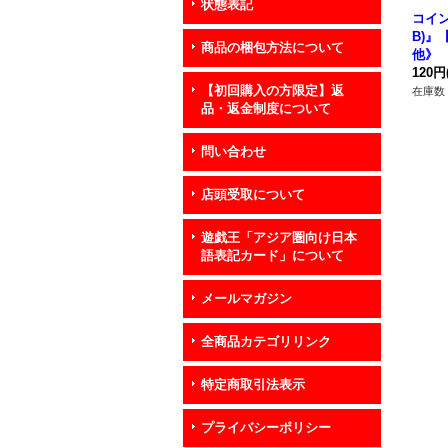
状態表記
コイン
B)』
商品の梱包方法について
他》
120円
【初回購入の方限定】返
在庫数 
品・返金制度について
問い合わせ
店頭受取について
遊戯王「アジア圏向け日本
語表記カード」について
メールマガジン
全商品カテゴリリンク
特定商取引法表示
プライバシーポリシー