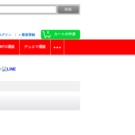
0
カートの中身
ログイン
新規登録
MTG通販
デュエマ通販