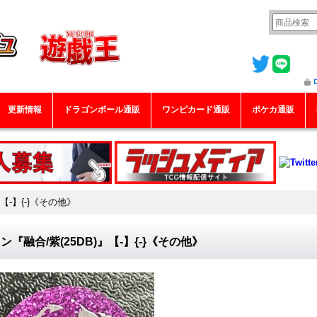
更新情報
ドラゴンボール通販
ワンピカード通販
ポケカ通販
【-】{-}《その他》
ン『融合/紫(25DB)』【-】{-}《その他》