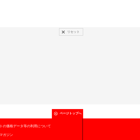
リセット
ページトップへ
トの価格データ等の利用について
マガジン