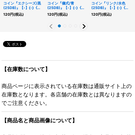
コイン『エクシーズ/黒
コイン『儀式/青
コイン『リンク/水色
(25DB)』【-】{-}《そ
(25DB)』【-】{-}《そ
(25DB)』【-】{-}《そ
の他》
の他》
の他》
120
円
(税込)
120
円
(税込)
120
円
(税込)
【在庫数について】
商品ページに表示されている在庫数は通販サイト上の
在庫数となります。各店舗の在庫数とは異なりますの
でご注意ください。
【商品名と商品画像について】