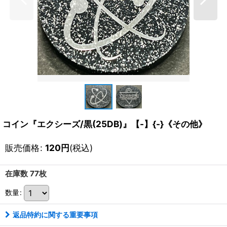
コイン『エクシーズ/黒(25DB)』【-】{-}《その他》
販売価格
:
120
円
(税込)
在庫数 77枚
数量
:
返品特約に関する重要事項