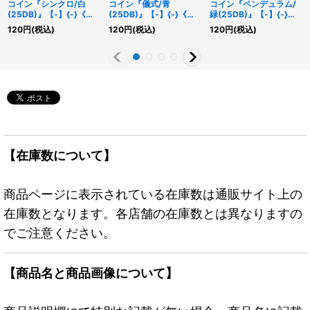
コイン『シンクロ/白
コイン『儀式/青
コイン『ペンデュラム/
(25DB)』【-】{-}《そ
(25DB)』【-】{-}《そ
緑(25DB)』【-】{-}
の他》
の他》
《その他》
120
円
(税込)
120
円
(税込)
120
円
(税込)
【在庫数について】
商品ページに表示されている在庫数は通販サイト上の
在庫数となります。各店舗の在庫数とは異なりますの
でご注意ください。
【商品名と商品画像について】