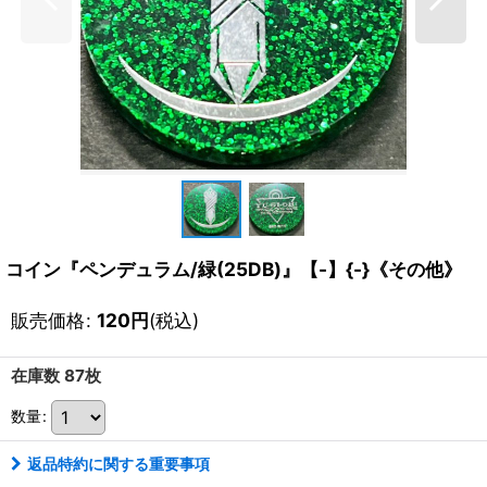
コイン『ペンデュラム/緑(25DB)』【-】{-}《その他》
販売価格
:
120
円
(税込)
在庫数 87枚
数量
:
返品特約に関する重要事項