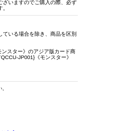
ございますのでご購入の際、必ず
す。
している場合を除き、商品を区別
}《モンスター》のアジア版カード商
CU-JP001}《モンスター》
い。