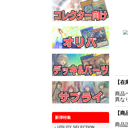
【在
商品
異な
【商
新弾特集
商品
UTILITY SELECTION