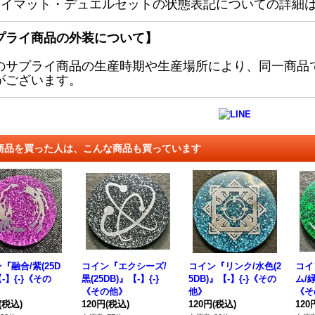
レイマット・デュエルセットの状態表記についての詳細
プライ商品の外装について】
のサプライ商品の生産時期や生産場所により、同一商品
がございます。
商品を買った人は、こんな商品も買っています
『融合/紫(25D
コイン『エクシーズ/
コイン『リンク/水色(2
コイ
【-】{-}《その
黒(25DB)』【-】{-}
5DB)』【-】{-}《その
ム/緑
《その他》
他》
《そ
(税込)
120円
(税込)
120円
(税込)
120