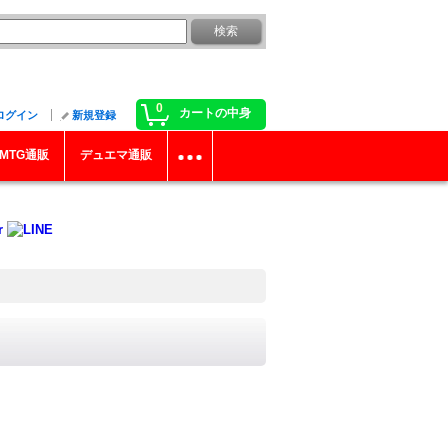
0
カートの中身
ログイン
新規登録
MTG通販
デュエマ通販