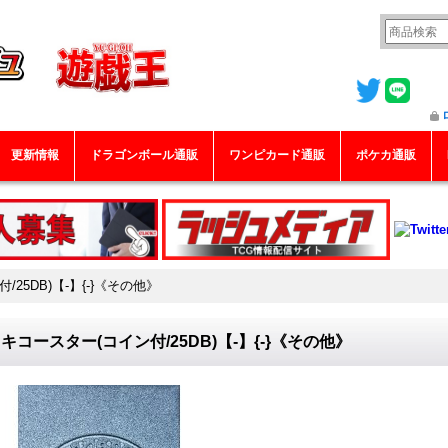
更新情報
ドラゴンボール通販
ワンピカード通販
ポケカ通販
25DB)【-】{-}《その他》
キコースター(コイン付/25DB)【-】{-}《その他》