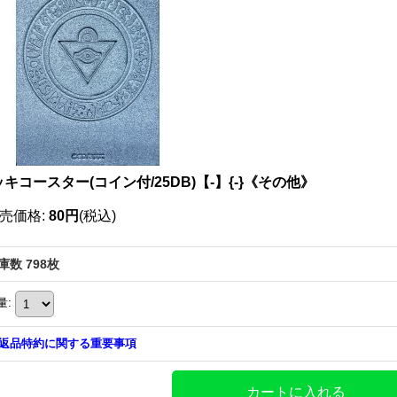
キコースター(コイン付/25DB)【-】{-}《その他》
売価格
:
80円
(税込)
庫数 798枚
量
:
返品特約に関する重要事項