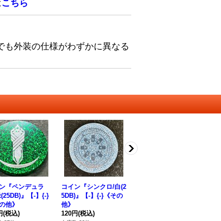
は
こちら
でも外装の仕様がわずかに異なる
ン『ペンデュラ
コイン『シンクロ/白(2
コイン『儀式/青(25D
セ
(25DB)』【-】{-}
5DB)』【-】{-}《その
B)』【-】{-}《その
ュ
の他》
他》
他》
IF
円
(税込)
120円
(税込)
120円
(税込)
タ
38