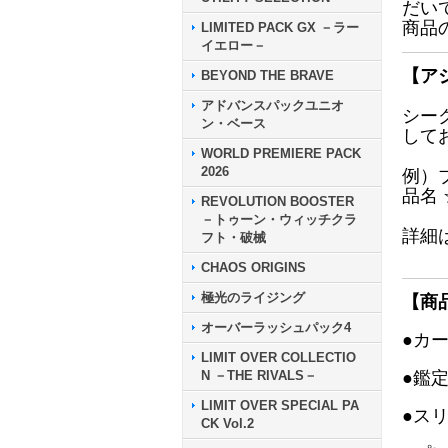
だい
商品
LIMITED PACK GX －ラー
イエロー－
【ア
BEYOND THE BRAVE
アドバンスパックユニオ
シー
ン・ベース
して
WORLD PREMIERE PACK
2026
例）
品名
REVOLUTION BOOSTER
－トゥーン・ウィッチクラ
詳細
フト・破械
CHAOS ORIGINS
極光のライジング
【商
オーバーラッシュパック4
●カ
LIMIT OVER COLLECTIO
N －THE RIVALS－
●鑑
LIMIT OVER SPECIAL PA
●ス
CK Vol.2