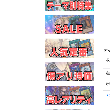
デッ
販
在
数