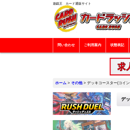
遊戯王 カード通販サイト
問い合わせ
ご利用案内
状態表記
ホーム
>
その他
>
デッキコースター(コイン付/
デッ