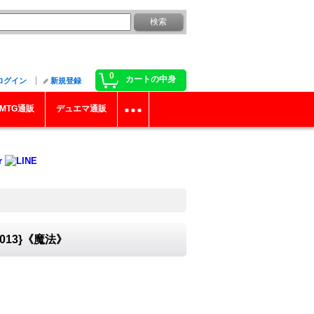
0
カートの中身
ログイン
新規登録
MTG通販
デュエマ通販
P013}《魔法》