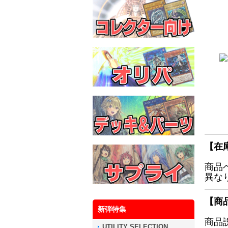
【在
商品
異な
【商
新弾特集
商品
UTILITY SELECTION