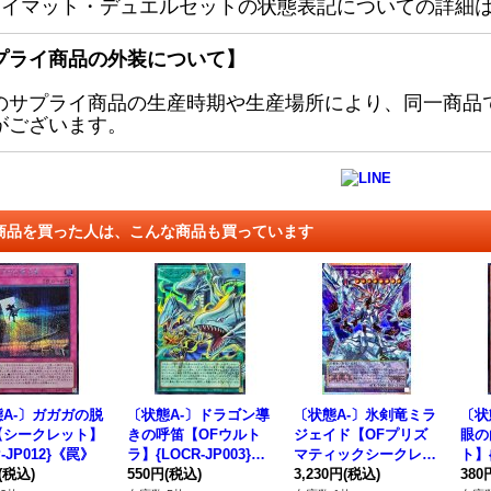
レイマット・デュエルセットの状態表記についての詳細
プライ商品の外装について】
のサプライ商品の生産時期や生産場所により、同一商品
がございます。
商品を買った人は、こんな商品も買っています
A-〕ガガガの脱
〔状態A-〕ドラゴン導
〔状態A-〕氷剣竜ミラ
〔状
【シークレット】
きの呼笛【OFウルト
ジェイド【OFプリズ
眼の
P-JP012}《罠》
ラ】{LOCR-JP003}
マティックシークレッ
ト】{
(税込)
《魔法》
550円
(税込)
ト】{LOSP-JP008}
3,230円
(税込)
《モ
380