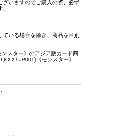
ございますのでご購入の際、必ず
す。
している場合を除き、商品を区別
}《モンスター》のアジア版カード商
CU-JP001}《モンスター》
い。