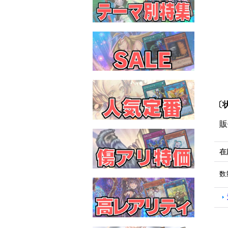
〔状
販
在
数