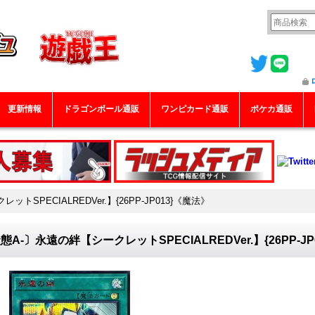
更新情報
ドラゴンボール通販
ワンピカード通販
ポケカ通販
トSPECIALREDVer.】{26PP-JP013}《魔法》
態A-〕永遠の絆【シークレットSPECIALREDVer.】{26PP-J