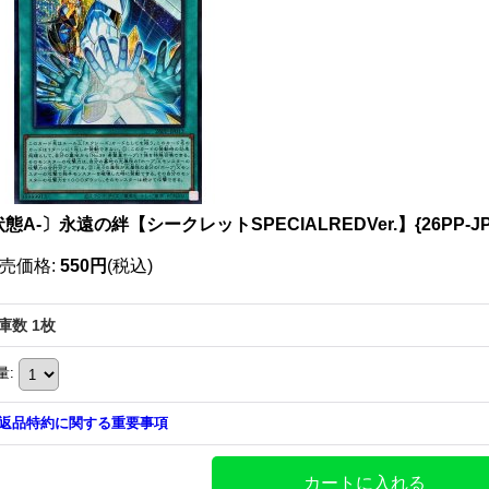
態A-〕永遠の絆【シークレットSPECIALREDVer.】{26PP-J
売価格
:
550円
(税込)
庫数 1枚
量
:
返品特約に関する重要事項