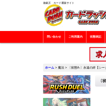
遊戯王 カード通販サイト
問い合わせ
ご利用案内
状態表記
ホーム
>
魔法
>
〔状態A-〕永遠の絆【シークレッ
〔状