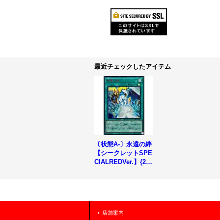
最近チェックしたアイテム
〔状態A-〕永遠の絆
【シークレットSPE
CIALREDVer.】{26
PP-JP013}《魔法》
店舗案内