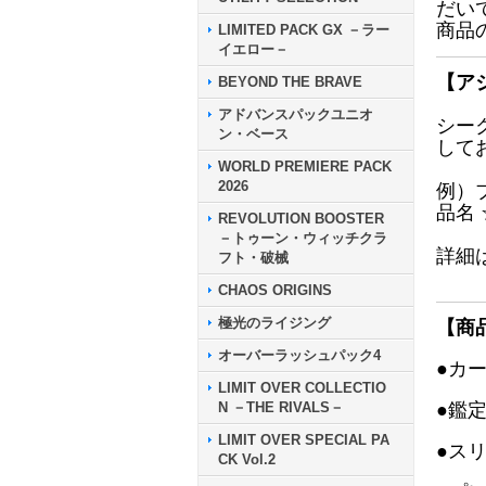
だい
商品
LIMITED PACK GX －ラー
イエロー－
【ア
BEYOND THE BRAVE
アドバンスパックユニオ
シー
ン・ベース
して
WORLD PREMIERE PACK
2026
例）
品名
REVOLUTION BOOSTER
－トゥーン・ウィッチクラ
詳細
フト・破械
CHAOS ORIGINS
極光のライジング
【商
オーバーラッシュパック4
●カ
LIMIT OVER COLLECTIO
N －THE RIVALS－
●鑑
LIMIT OVER SPECIAL PA
●ス
CK Vol.2