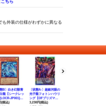
は
こちら
でも外装の仕様がわずかに異なる
態B〕白き幻獣青
〔状態A-〕超銀河眼の
神炎竜ルベリオン【ク
儀
白龍【シークレッ
光子龍フォトンハウリ
ォーターセンチュリー
レッ
LOCR-JP001}
ング【OFプリズマテ
シークレット】{CF01-
1
ンスター》
円
(税込)
ィックシークレット】
3,230円
(税込)
JP102}《融合》
680円
(税込)
58