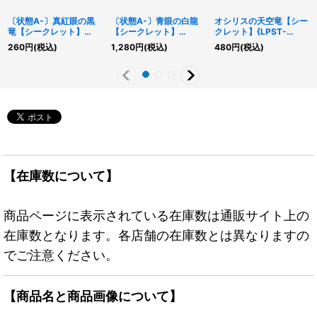
〔状態A-〕真紅眼の黒
〔状態A-〕青眼の白龍
オシリスの天空竜【シー
竜【シークレット】
【シークレット】
クレット】{LPST-
{LPST-JP004}《モンス
{LPST-JP003}《モンス
JP046}《モンスター》
260
円
(税込)
1,280
円
(税込)
480
円
(税込)
ター》
ター》
【在庫数について】
商品ページに表示されている在庫数は通販サイト上の
在庫数となります。各店舗の在庫数とは異なりますの
でご注意ください。
【商品名と商品画像について】