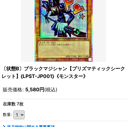
〔状態B〕ブラックマジシャン【プリズマティックシーク
レット】{LPST-JP001}《モンスター》
販売価格
:
5,580
円
(税込)
在庫数 7枚
数量
:
返品特約に関する重要事項