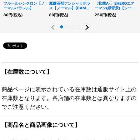
フルールシンクロン【ノ
魔鍵召獣アンシャラボラ
〔状態A-〕EHEROエア
ーマルパラレル】
ス【ノーマル】{DAMA-
ーマン(緑背景)【シーク
{DBPR-JP042}《モン
JP036}《融合》
レット】{PAC1-JP027}
80
円
(税込)
80
円
(税込)
250
円
(税込)
スター》
《モンスター》
【在庫数について】
商品ページに表示されている在庫数は通販サイト上の
在庫数となります。各店舗の在庫数とは異なりますの
でご注意ください。
【商品名と商品画像について】