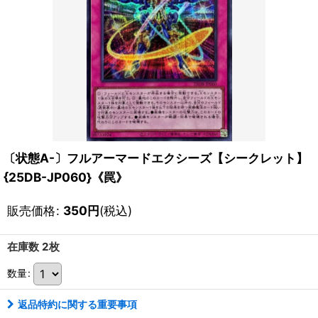
〔状態A-〕フルアーマードエクシーズ【シークレット】
{25DB-JP060}《罠》
販売価格
:
350
円
(税込)
在庫数 2枚
数量
:
返品特約に関する重要事項