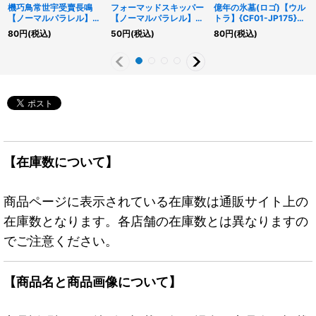
機巧鳥常世宇受賣長鳴
フォーマッドスキッパー
億年の氷墓(ロゴ)【ウル
【ノーマルパラレル】
【ノーマルパラレル】
トラ】{CF01-JP175}
{DBAD-JP037}《モン
{25DB-JP023}《モン
《魔法》
80
円
(税込)
50
円
(税込)
80
円
(税込)
スター》
スター》
【在庫数について】
商品ページに表示されている在庫数は通販サイト上の
在庫数となります。各店舗の在庫数とは異なりますの
でご注意ください。
【商品名と商品画像について】