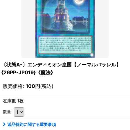
〔状態A-〕エンディミオン皇国【ノーマルパラレル】
{26PP-JP019}《魔法》
販売価格
:
100
円
(税込)
在庫数 1枚
数量
:
返品特約に関する重要事項