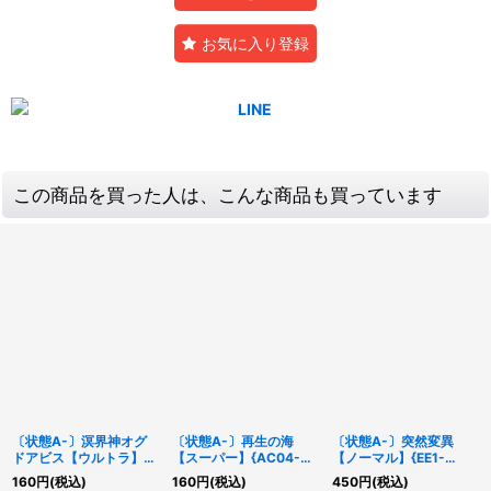
お気に入り登録
この商品を買った人は、こんな商品も買っています
〔状態A-〕溟界神オグ
〔状態A-〕再生の海
〔状態A-〕突然変異
ドアビス【ウルトラ】
【スーパー】{AC04-
【ノーマル】{EE1-
{DBAG-JP009}《モン
JP005}《魔法》
JP038}《魔法》
160
円
(税込)
160
円
(税込)
450
円
(税込)
スター》