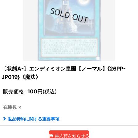
〔状態A-〕エンディミオン皇国【ノーマル】{26PP-
JP019}《魔法》
販売価格
:
100
円
(税込)
在庫数 ×
返品特約に関する重要事項
再入荷を知らせる