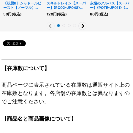
〔状態B〕シャドールビ
スキルドレイン【スーパ
灰燼のアルバス【スーパ
ースト【ノーマル】
ー】{RC02-JP048}
ー】{POTE-JP011}《モ
{SD37-JP008}《モン
《罠》
ンスター》
50
円
(税込)
120
円
(税込)
80
円
(税込)
スター》
【在庫数について】
商品ページに表示されている在庫数は通販サイト上の
在庫数となります。各店舗の在庫数とは異なりますの
でご注意ください。
【商品名と商品画像について】