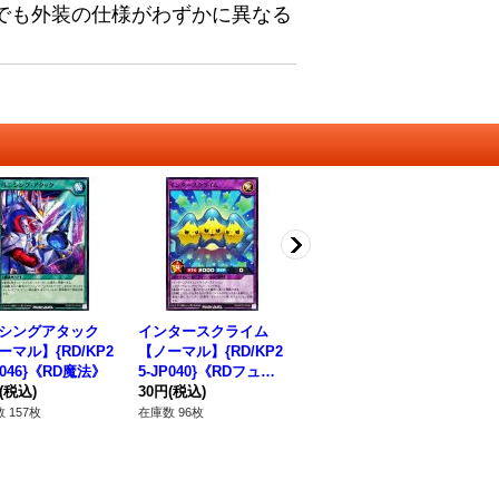
でも外装の仕様がわずかに異なる
シングアタック
インタースクライム
バニシングソプデト
バ
ーマル】{RD/KP2
【ノーマル】{RD/KP2
【ノーマル】{RD/KP2
ス
P046}《RD魔法》
5-JP040}《RDフュー
5-JP006}《RDモンス
P2
(税込)
ジョン》
30円
(税込)
ター》
30円
(税込)
ス
30
 157枚
在庫数 96枚
在庫数 158枚
在庫