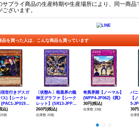
のサプライ商品の生産時期や生産場所により、同一商品
がございます。
商品を買った人は、こんな商品も買っています
発現世行きデスガ
〔状態A-〕暗黒界の龍
奇異界開【ノーマル】
バニ
バス)【シークレ
神王グラファ【シーク
{WPP4-JP062}《罠》
【ノ
PAC1-JP019}
レット】{SR13-JPP0
30円
(税込)
5-J
ンスター》
税込)
1}《融合》
260円
(税込)
30円
在庫数 33枚
25枚
在庫数 20枚
在庫数