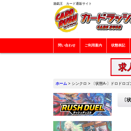
遊戯王 カード通販サイト
問い合わせ
ご利用案内
状態表記
ホーム
>
シンクロ
>
〔状態A-〕ドロドロゴン
〔状