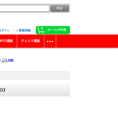
0
カートの中身
ログイン
新規登録
MTG通販
デュエマ通販
クロ》