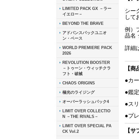
LIMITED PACK GX －ラー
シー
イエロー－
して
BEYOND THE BRAVE
例）
アドバンスパックユニオ
品名
ン・ベース
詳細
WORLD PREMIERE PACK
2026
REVOLUTION BOOSTER
【商
－トゥーン・ウィッチクラ
フト・破械
●カ
CHAOS ORIGINS
●鑑
極光のライジング
オーバーラッシュパック4
●ス
LIMIT OVER COLLECTIO
●プ
N －THE RIVALS－
LIMIT OVER SPECIAL PA
【サ
CK Vol.2