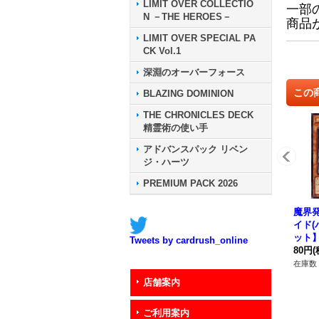
LIMIT OVER COLLECTIO
一部
N －THE HEROES－
商品
LIMIT OVER SPECIAL PA
CK Vol.1
深淵のオーバーフォース
この
BLAZING DOMINION
THE CHRONICLES DECK
精霊術の使い手
アドバンスパック リベン
ジ・ハーツ
PREMIUM PACK 2026
魔界
イド(
ット】{
Tweets by cardrush_online
《モ
80円
(
在庫数 
店舗案内
ご利用案内