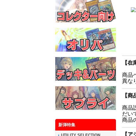
【在
商品
異な
【商
商品
だい
商品
新弾特集
【ア
UTILITY SELECTION