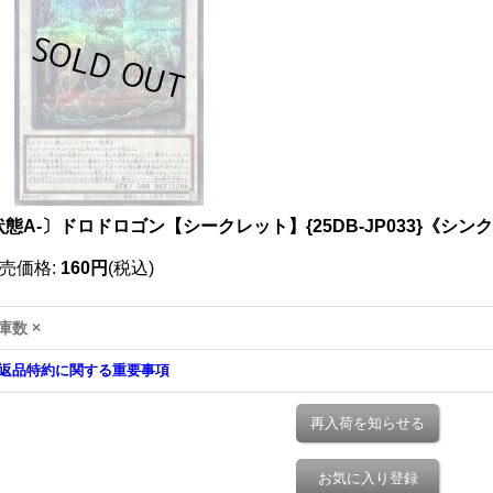
態A-〕ドロドロゴン【シークレット】{25DB-JP033}《シン
売価格
:
160円
(税込)
庫数 ×
返品特約に関する重要事項
再入荷を知らせる
お気に入り登録