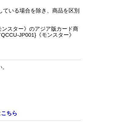
している場合を除き、商品を区別
}《モンスター》のアジア版カード商
CU-JP001}《モンスター》
い。
は
こちら