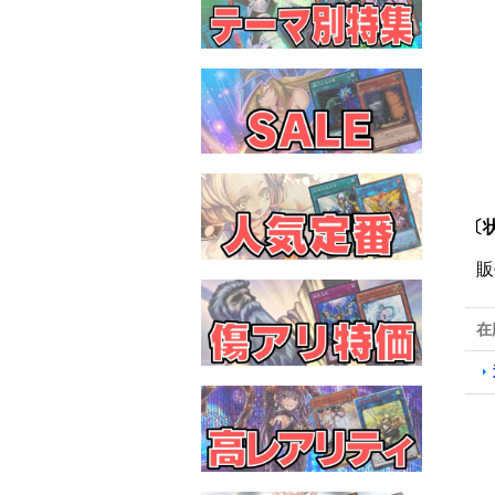
〔状
販
在