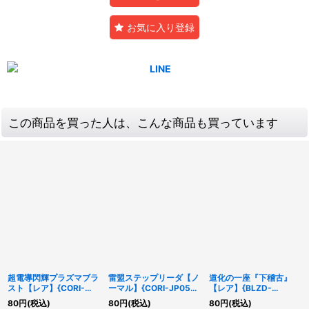
お気に入り登録
この商品を買った人は、こんな商品も買っています
超電導閃輝プラズマブラ
雷盟ステップリーダ【ノ
道化の一座『下稽古』
スト【レア】{CORI-
ーマル】{CORI-JP052}
【レア】{BLZD-
JP063}《魔法》
《魔法》
JP059}《魔法》
80
円
(税込)
80
円
(税込)
80
円
(税込)