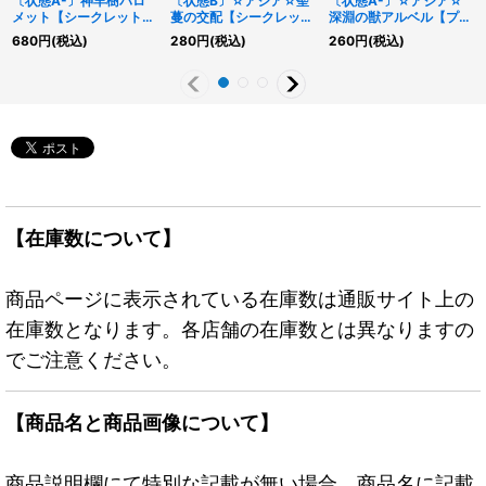
〔状態A-〕神羊樹バロ
〔状態B〕☆アジア☆聖
〔状態A-〕☆アジア☆
メット【シークレット
蔓の交配【シークレッ
深淵の獣アルベル【プリ
SPECIALREDVer.】
ト】{アジア21PP-
ズマティックシークレッ
680
円
(税込)
280
円
(税込)
260
円
(税込)
{24PP-JP028}《エク
JP020}《魔法》
ト】{アジアCYAC-
シーズ》
JP008}《モンスター》
【在庫数について】
商品ページに表示されている在庫数は通販サイト上の
在庫数となります。各店舗の在庫数とは異なりますの
でご注意ください。
【商品名と商品画像について】
商品説明欄にて特別な記載が無い場合、商品名に記載