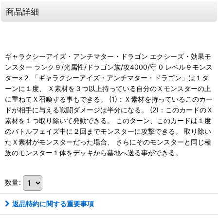
商品詳細
ギャラクシーアイズ・アンチマター・ドラゴン エクシーズ・効果モ
ンスター ランク９/光属性/ドラゴン族/攻4000/守 0 レベル９モンス
ター×２ 「ギャラクシーアイズ・アンチマター・ドラゴン」は１タ
ーンに１度、 Ｘ素材を３つ以上持っている自分のＸモンスターの上
に重ねてＸ召喚する事もできる。 (1)：Ｘ素材を持っているこのカー
ドが相手に与える戦闘ダメージは半分になる。 (2)：このカードのＸ
素材を１つ取り除いて発動できる。 このターン、このカードは１度
のバトルフェイズ中に２回までモンスターに攻撃できる。 取り除い
たＸ素材がモンスターだった場合、 さらにそのモンスターと同じ種
族のモンスター１体をデッキから墓地へ送る事ができる。
数量
:
返品特約に関する重要事項