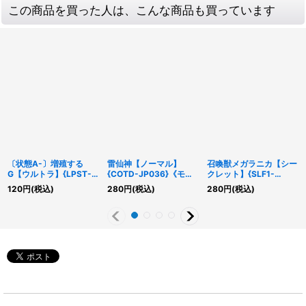
この商品を買った人は、こんな商品も買っています
〔状態A-〕増殖する
雷仙神【ノーマル】
召喚獣メガラニカ【シー
G【ウルトラ】{LPST-
{COTD-JP036}《モン
クレット】{SLF1-
JP007}《モンスター》
スター》
JP026}《融合》
120
円
(税込)
280
円
(税込)
280
円
(税込)