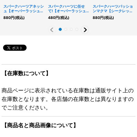
スパークハーツアネッシ
スパークハーツに任せ
スパークハーツパッショ
ュ【オーバーラッシュレ
て!【オーバーラッシュ
ンマクマ【シークレッ
ア】{RD/AP02-JP022}
レア】{RD/AP02-
ト】{RD/AP02-JP020}
880
円
(税込)
480
円
(税込)
880
円
(税込)
《RDモンスター》
JP021}《RDモンスタ
《RDリチュアル》
ー》
【在庫数について】
商品ページに表示されている在庫数は通販サイト上の
在庫数となります。各店舗の在庫数とは異なりますの
でご注意ください。
【商品名と商品画像について】