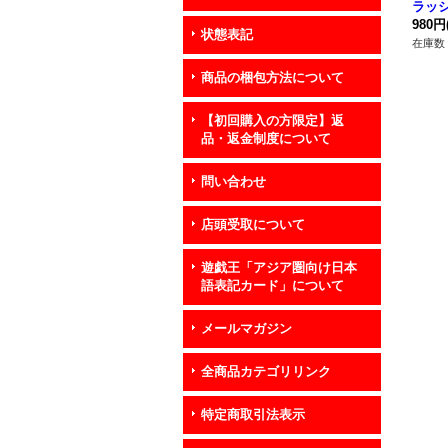
ラッシ
P02-
980円
状態表記
ュア
在庫数 
商品の梱包方法について
【初回購入の方限定】返
品・返金制度について
問い合わせ
店頭受取について
遊戯王「アジア圏向け日本
語表記カード」について
メールマガジン
全商品カテゴリリンク
特定商取引法表示