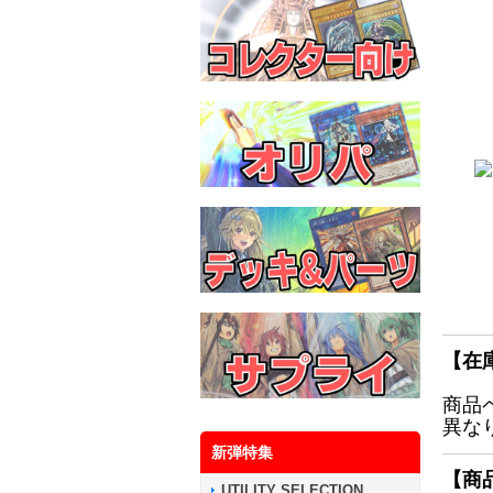
【在
商品
異な
新弾特集
【商
UTILITY SELECTION