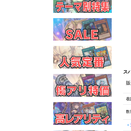
スパ
販
在
数