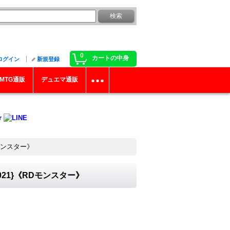
0
カートの中身
ログイン
新規登録
MTG通販
デュエマ通販
Dモンスター》
021}《RDモンスター》