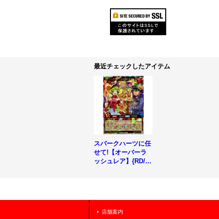
最近チェックしたアイテム
スパークハーツに任
せて!【オーバーラ
ッシュレア】{RD/A
P02-JP021}《RDモ
ンスター》
店舗案内