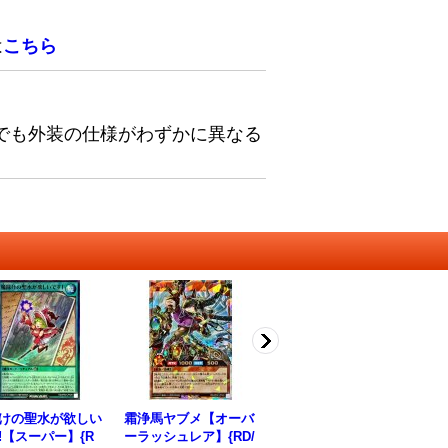
は
こちら
でも外装の仕様がわずかに異なる
けの聖水が欲しい
霜浄馬ヤブメ【オーバ
スパークハーツパッシ
ス
!【スーパー】{R
ーラッシュレア】{RD/
ョンマクマ【ウルト
ョ