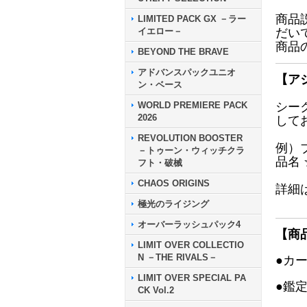
商品
LIMITED PACK GX －ラー
イエロー－
だい
商品
BEYOND THE BRAVE
アドバンスパックユニオ
【ア
ン・ベース
WORLD PREMIERE PACK
シー
2026
して
REVOLUTION BOOSTER
例）
－トゥーン・ウィッチクラ
品名
フト・破械
CHAOS ORIGINS
詳細
極光のライジング
オーバーラッシュパック4
【商
LIMIT OVER COLLECTIO
N －THE RIVALS－
●カ
LIMIT OVER SPECIAL PA
●鑑
CK Vol.2