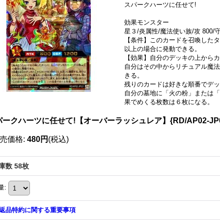
スパークハーツに任せて!
効果モンスター
星３/炎属性/魔法使い族/攻 800/守
【条件】このカードを召喚したタ
以上の場合に発動できる。
【効果】自分のデッキの上からカ
自分はその中からリチュアル魔法
きる。
残りのカードは好きな順番でデ
自分の墓地に「火の粉」または「
果でめくる枚数は６枚になる。
ークハーツに任せて!【オーバーラッシュレア】{RD/AP02-JP
売価格
:
480円
(税込)
庫数 58枚
量
:
返品特約に関する重要事項