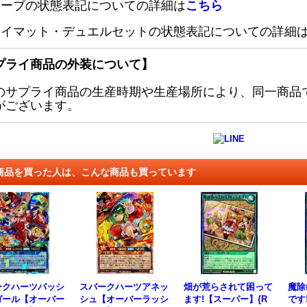
リーブの状態表記についての詳細は
こちら
レイマット・デュエルセットの状態表記についての詳細
プライ商品の外装について】
のサプライ商品の生産時期や生産場所により、同一商品
がございます。
商品を買った人は、こんな商品も買っています
ークハーツパッシ
スパークハーツアネッ
畑が荒らされて困って
魔除
ガール【オーバー
シュ【オーバーラッシ
ます!【スーパー】{R
です