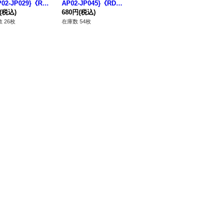
P02-JP029}《RD
AP02-JP045}《RDモ
ラ】{RD/AP02-JP020}
クレ
》
(税込)
ンスター》
680円
(税込)
《RDリチュアル》
780円
(税込)
JP
68
ル
 26枚
在庫数 54枚
在庫数 12枚
在庫