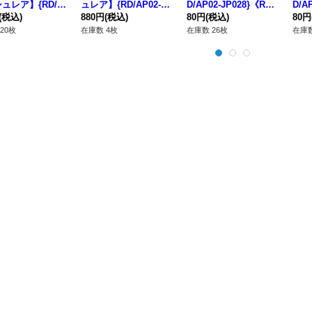
ュレア】{RD/A
ュレア】{RD/AP02-JP
D/AP02-JP028}《RD
D/A
JP018}《RDリチ
(税込)
022}《RDモンスタ
880円
(税込)
魔法》
80円
(税込)
魔法
80円
ル》
ー》
20枚
在庫数 4枚
在庫数 26枚
在庫数