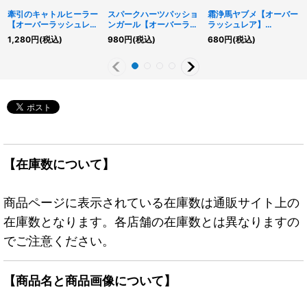
牽引のキャトルヒーラー
スパークハーツパッショ
霜浄馬ヤブメ【オーバー
【オーバーラッシュレ
ンガール【オーバーラッ
ラッシュレア】
ア】{RD/KP22-JP026}
シュレア】{RD/AP02-
{RD/AP02-JP045}
1,280
円
(税込)
980
円
(税込)
680
円
(税込)
《RDモンスター》
JP018}《RDリチュア
《RDモンスター》
ル》
【在庫数について】
商品ページに表示されている在庫数は通販サイト上の
在庫数となります。各店舗の在庫数とは異なりますの
でご注意ください。
【商品名と商品画像について】