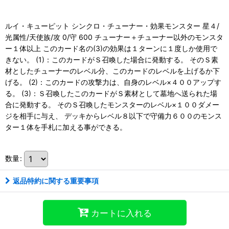
ルイ・キューピット シンクロ・チューナー・効果モンスター 星４/
光属性/天使族/攻 0/守 600 チューナー＋チューナー以外のモンスタ
ー１体以上 このカード名の(3)の効果は１ターンに１度しか使用で
きない。 (1)：このカードがＳ召喚した場合に発動する。 そのＳ素
材としたチューナーのレベル分、このカードのレベルを上げるか下
げる。 (2)：このカードの攻撃力は、自身のレベル×４００アップす
る。 (3)：Ｓ召喚したこのカードがＳ素材として墓地へ送られた場
合に発動する。 そのＳ召喚したモンスターのレベル×１００ダメー
ジを相手に与え、 デッキからレベル８以下で守備力６００のモンス
ター１体を手札に加える事ができる。
数量
:
返品特約に関する重要事項
カートに入れる