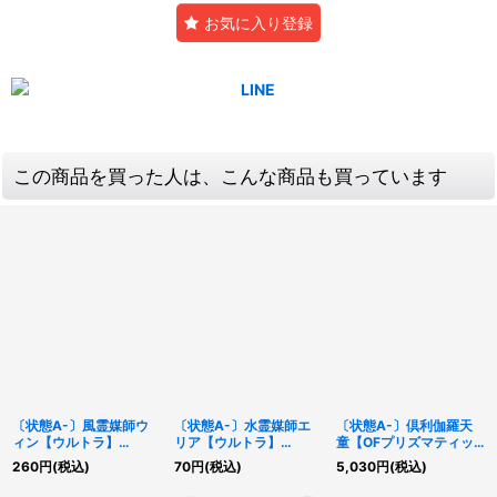
お気に入り登録
この商品を買った人は、こんな商品も買っています
〔状態A-〕風霊媒師ウ
〔状態A-〕水霊媒師エ
〔状態A-〕倶利伽羅天
ィン【ウルトラ】
リア【ウルトラ】
童【OFプリズマティッ
{VJMP-JP173}《モンス
{ROTA-JP023}《モン
クシークレット】
260
円
(税込)
70
円
(税込)
5,030
円
(税込)
ター》
スター》
{LOSP-JP007}《モンス
ター》