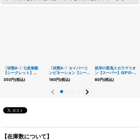
〔状態A-〕七皇覚醒
〔状態A-〕セイバーコ
彼岸の悪鬼スカラマリオ
【シークレット】
ンビネーション【シーク
ン【スーパー】{EP15-
{DP28-JP037}《魔
レットパラレル】
JP001}《モンスター》
350
円
(税込)
160
円
(税込)
80
円
(税込)
法》
{TW03-JP005}《魔
法》
【在庫数について】