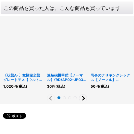
この商品を買った人は、こんな商品も買っています
〔状態A-〕究極完全態
連装砲機甲鎧【ノーマ
号令のナリキングレック
グレートモス【ウルト
ル】{RD/AP02-JP037}
ス【ノーマル】
ラ】{RD/AP02-JP031}
《RDモンスター》
{RD/KP22-JP010}
1,020
円
(税込)
30
円
(税込)
50
円
(税込)
《RDフュージョン》
《RDモンスター》