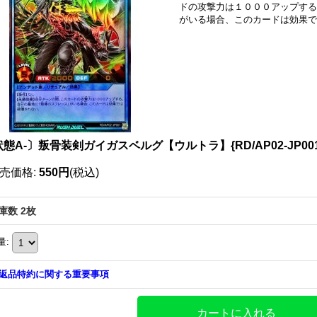
ドの攻撃力は１０００アップする
がいる場合、このカードは効果で
態A-〕叛骨装剣ガイガスベルグ【ウルトラ】{RD/AP02-JP0
売価格
:
550円
(税込)
庫数 2枚
量
:
返品特約に関する重要事項