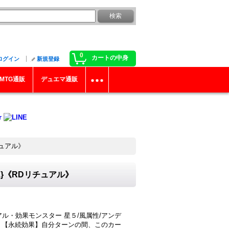
0
カートの中身
ログイン
新規登録
MTG通販
デュエマ通販
チュアル》
1}《RDリチュアル》
ル・効果モンスター 星５/風属性/アンデ
】なし 【永続効果】自分ターンの間、このカー