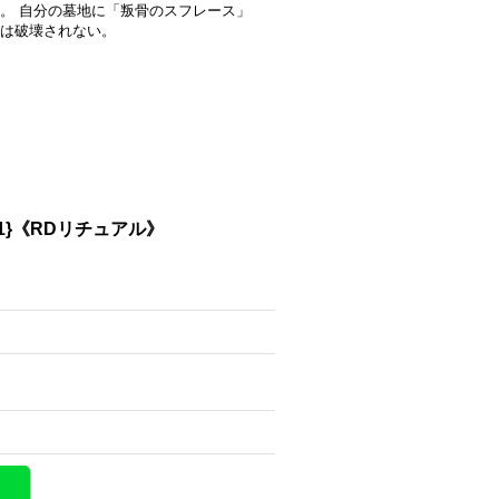
。 自分の墓地に「叛骨のスフレース」
は破壊されない。
01}《RDリチュアル》