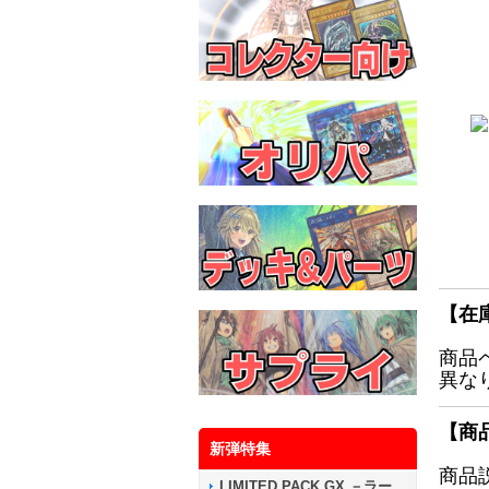
【在
商品
異な
【商
新弾特集
商品
LIMITED PACK GX －ラー