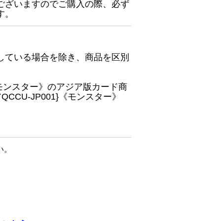
ございますのでご購入の際、必ず
す。
している場合を除き、商品を区別
}《モンスター》のアジア版カード商
CU-JP001}《モンスター》
い。