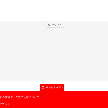
リセット
ページトップへ
トの価格データ等の利用について
マガジン