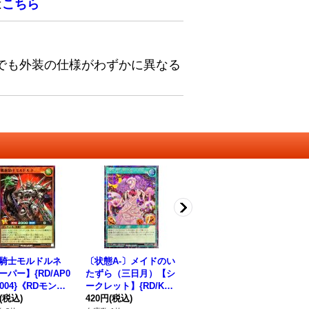
は
こちら
でも外装の仕様がわずかに異なる
騎士モルドルネ
〔状態A-〕メイドのい
〔状態A-〕バスターブ
サ
ーパー】{RD/AP0
たずら（三日月）【シ
レイダー【シークレッ
ー
P004}《RDモンス
ークレット】{RD/KP1
ト】{RD/ORP4-JP07
SD
》
(税込)
5-JP060}《RD魔法》
420円
(税込)
9}《RDモンスター》
350円
(税込)
ン
80