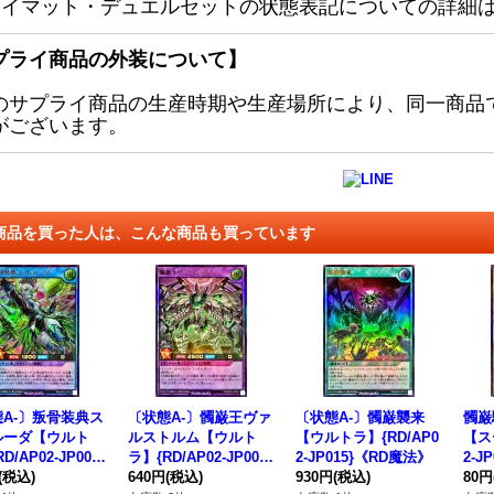
レイマット・デュエルセットの状態表記についての詳細
プライ商品の外装について】
のサプライ商品の生産時期や生産場所により、同一商品
がございます。
商品を買った人は、こんな商品も買っています
A-〕叛骨装典ス
〔状態A-〕髑巌王ヴァ
〔状態A-〕髑巌襲来
髑巌
ルーダ【ウルト
ルストルム【ウルト
【ウルトラ】{RD/AP0
【ス
D/AP02-JP002}
ラ】{RD/AP02-JP003}
2-JP015}《RD魔法》
2-J
Dリチュアル》
(税込)
《RDフュージョン》
640円
(税込)
930円
(税込)
ター
80円