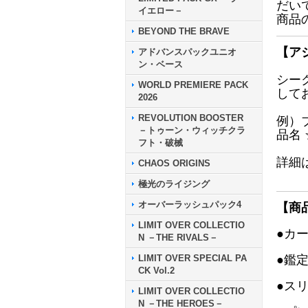
だい
イエロー－
商品
BEYOND THE BRAVE
【ア
アドバンスパックユニオ
ン・ベース
シー
WORLD PREMIERE PACK
して
2026
REVOLUTION BOOSTER
例）
－トゥーン・ウィッチクラ
品名
フト・破械
詳細
CHAOS ORIGINS
極光のライジング
オーバーラッシュパック4
【商
LIMIT OVER COLLECTIO
●カ
N －THE RIVALS－
LIMIT OVER SPECIAL PA
●鑑
CK Vol.2
●ス
LIMIT OVER COLLECTIO
N －THE HEROES－