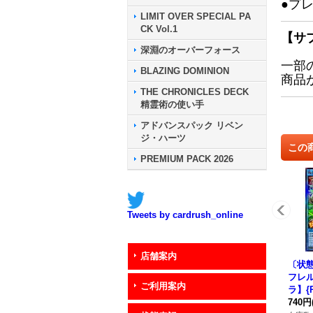
●プ
LIMIT OVER SPECIAL PA
CK Vol.1
【サ
深淵のオーバーフォース
一部
BLAZING DOMINION
商品
THE CHRONICLES DECK
精霊術の使い手
アドバンスパック リベン
ジ・ハーツ
この
PREMIUM PACK 2026
Tweets by cardrush_online
店舗案内
〔状態
フレ
ご利用案内
ラ】{R
《R
740円