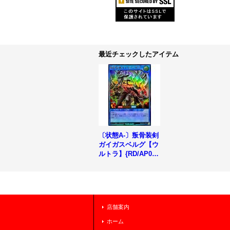
最近チェックしたアイテム
〔状態A-〕叛骨装剣
ガイガスベルグ【ウ
ルトラ】{RD/AP02-
JP001}《RDリチュ
アル》
店舗案内
ホーム