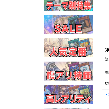
〔状
販
在
数