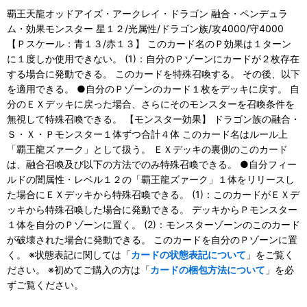
覇王天龍オッドアイズ・アークレイ・ドラゴン 融合・ペンデュラ
ム・効果モンスター 星１２/光属性/ドラゴン族/攻4000/守4000
【Ｐスケール：青１３/赤１３】 このカード名のＰ効果は１ターン
に１度しか使用できない。 (1)：自分のＰゾーンにカードが２枚存在
する場合に発動できる。 このカードを特殊召喚する。 その後、以下
を適用できる。 ●自分のＰゾーンのカード１枚をデッキに戻す。 自
分のＥＸデッキに戻った場合、さらにそのモンスターを召喚条件を
無視して特殊召喚できる。 【モンスター効果】 ドラゴン族の融合・
Ｓ・Ｘ・Ｐモンスター１体ずつ合計４体 このカード名はルール上
「覇王龍ズァーク」として扱う。 ＥＸデッキの裏側のこのカード
は、融合召喚及び以下の方法でのみ特殊召喚できる。 ●自分フィー
ルドの闇属性・レベル１２の「覇王龍ズァーク」１体をリリースし
た場合にＥＸデッキから特殊召喚できる。 (1)：このカードがＥＸデ
ッキから特殊召喚した場合に発動できる。 デッキからＰモンスター
１体を自分のＰゾーンに置く。 (2)：モンスターゾーンのこのカード
が破壊された場合に発動できる。 このカードを自分のＰゾーンに置
く。 ※状態表記に関しては「
カードの状態表記について
」をご覧く
ださい。 ※初めてご購入の方は「
カードの梱包方法について
」を必
ずご覧ください。