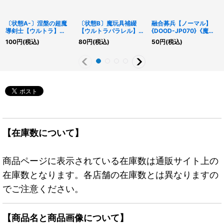
〔状態A-〕涅槃の超魔
〔状態B〕魔玩具補綴
融合募兵【ノーマル】
導剣士【ウルトラ】
【ウルトラパラレル】
{DOOD-JP070}《魔
{TDIL-JP046}《シンク
{DBLE-JP022}《魔法》
法》
100
円
(税込)
80
円
(税込)
50
円
(税込)
ロ》
【在庫数について】
商品ページに表示されている在庫数は通販サイト上の
在庫数となります。各店舗の在庫数とは異なりますの
でご注意ください。
【商品名と商品画像について】