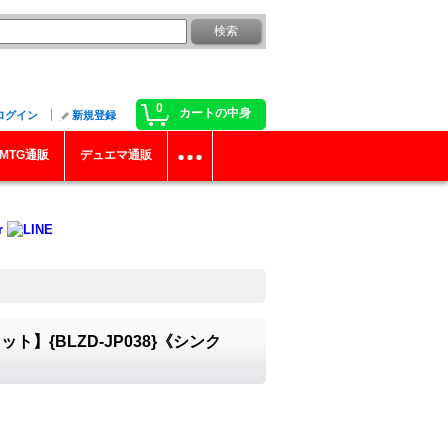
0
カートの中身
ログイン
新規登録
MTG通販
デュエマ通販
》
{BLZD-JP038}《シンク