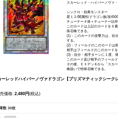
スカーレッド・ハイパーノヴァ・
シンクロ・効果モンスター
星１２/闇属性/ドラゴン族/攻4500/
チューナー４体＋チューナー以
このカードは上記のカードをＳ素
殊召喚できる。
(1)：このカードの攻撃力は、自
する。
(2)：フィールドのこのカードは
相手はフィールドのこのカード
(3)：自分・相手ターンに１度、
このカード及び相手のフィールド
その後、ＥＸデッキから「スカー
喚扱いで特殊召喚できる。
カーレッドハイパーノヴァドラゴン【プリズマティックシークレット】
》
売価格
:
2,480円
(税込)
庫数 30枚