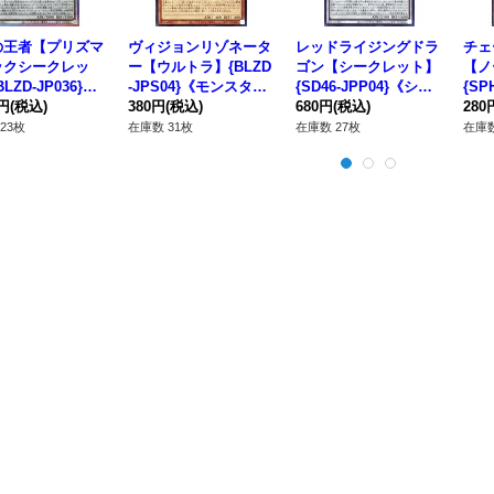
の王者【プリズマ
ヴィジョンリゾネータ
レッドライジングドラ
チェ
ックシークレッ
ー【ウルトラ】{BLZD
ゴン【シークレット】
【ノ
LZD-JP036}
-JPS04}《モンスタ
{SD46-JPP04}《シン
{SP
ンクロ》
0円
(税込)
ー》
380円
(税込)
クロ》
680円
(税込)
スタ
280
23枚
在庫数 31枚
在庫数 27枚
在庫数