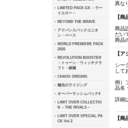
異な
LIMITED PACK GX －ラー
イエロー－
【商
BEYOND THE BRAVE
商品
アドバンスパックユニオ
だい
ン・ベース
商品
WORLD PREMIERE PACK
2026
【ア
REVOLUTION BOOSTER
－トゥーン・ウィッチクラ
シー
フト・破械
して
CHAOS ORIGINS
例）
極光のライジング
品名
オーバーラッシュパック4
詳細
LIMIT OVER COLLECTIO
N －THE RIVALS－
LIMIT OVER SPECIAL PA
【商
CK Vol.2