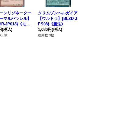
ーンリゾネーター
クリムゾンヘルガイア
スカーレッドノヴァド
ク
ーマルパラレル】
【ウルトラ】{BLZD-J
ラゴンバーニングソウ
ー
HR-JP018}《モン
PS08}《魔法》
ル【OFプリズマティ
-J
ー》
円
(税込)
1,080円
(税込)
ックシークレット】{L
9,980円
(税込)
ー
38
OCR-JP008}《シンク
 6枚
在庫数 3枚
在庫数 5枚
在庫
ロ》