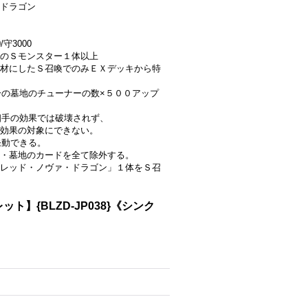
ドラゴン
守3000
外のＳモンスター１体以上
材にしたＳ召喚でのみＥＸデッキから特
分の墓地のチューナーの数×５００アップ
相手の効果では破壊されず、
を効果の対象にできない。
発動できる。
・墓地のカードを全て除外する。
レッド・ノヴァ・ドラゴン」１体をＳ召
{BLZD-JP038}《シンク