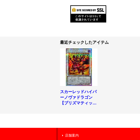
最近チェックしたアイテム
スカーレッドハイパ
ーノヴァドラゴン
【プリズマティック
シークレット】{BL
ZD-JP038}《シンク
ロ》
店舗案内