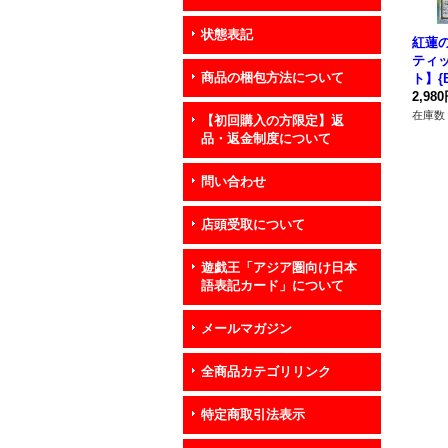
状態表記
紅蓮
ティ
商品の梱包方法について
ト】{B
《シ
2,98
在庫数 
【初回購入の方限定】返
品・返金制度について
問い合わせ
店頭受取について
遊戯王「アジア圏向け日本
語表記カード」について
メールマガジン
全商品カテゴリリンク
特定商取引法表示