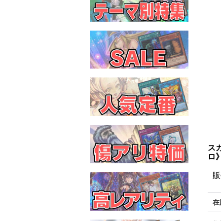
ス
ロ
販
在