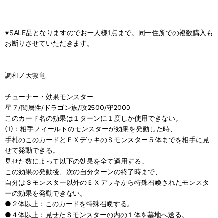
※SALE品となりますのでお一人様1点まで。同一住所での複数購入も
お断りさせていただきます。
調和ノ天救竜
チューナー・効果モンスター
星７/闇属性/ドラゴン族/攻2500/守2000
このカード名の効果は１ターンに１度しか使用できない。
(1)：相手フィールドのモンスターが効果を発動した時、
手札のこのカードとＥＸデッキのＳモンスター５体までを相手に見
せて発動できる。
見せた数によって以下の効果を全て適用する。
この効果の発動後、次の自分ターンの終了時まで、
自分はＳモンスター以外のＥＸデッキから特殊召喚されたモンスタ
ーの効果を発動できない。
●２体以上：このカードを特殊召喚する。
●４体以上：見せたＳモンスターの内の１体を墓地へ送る。